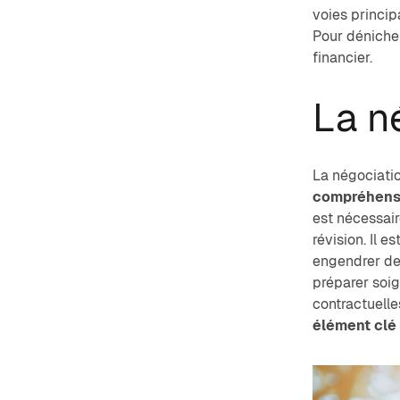
voies princip
Pour dénicher
financier.
La n
La négociatio
compréhens
est nécessair
révision. Il e
engendrer des
préparer soi
contractuelle
élément clé