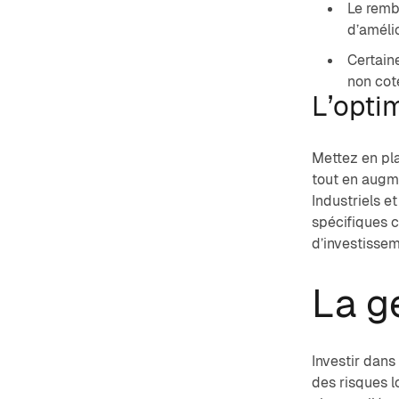
Le remb
d’améli
Certaine
non cot
L’optim
Mettez en pl
tout en augme
Industriels et
spécifiques 
d’investissem
La g
Investir dans
des risques l