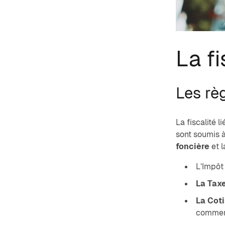
La fi
Les rè
La fiscalité 
sont soumis à
foncière
et 
L’Impôt 
La Tax
La Coti
commerc