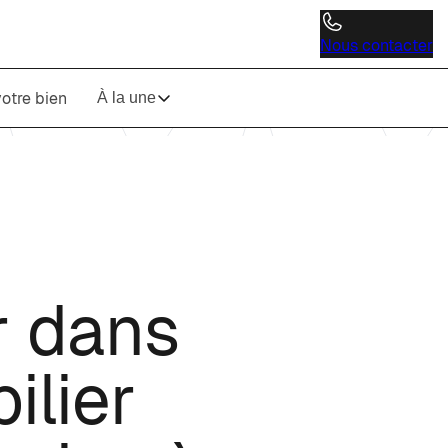
Nous contacter
otre bien
À la une
r dans
ilier