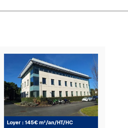
Loyer : 145€ m²/an/HT/HC