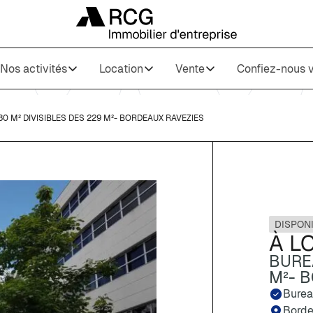
Nos activités
Location
Vente
Confiez-nous v
30 M² DIVISIBLES DES 229 M²- BORDEAUX RAVEZIES
DISPON
À L
BUREA
M²- 
Bure
Bord