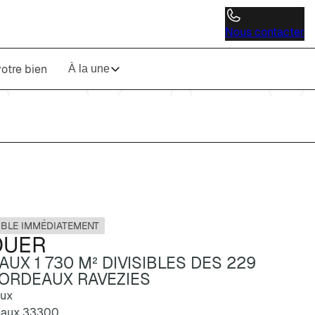
Nous contacter
otre bien
À la une
IBLE IMMÉDIATEMENT
OUER
UX 1 730 M² DIVISIBLES DES 229
BORDEAUX RAVEZIES
aux
eaux 33300