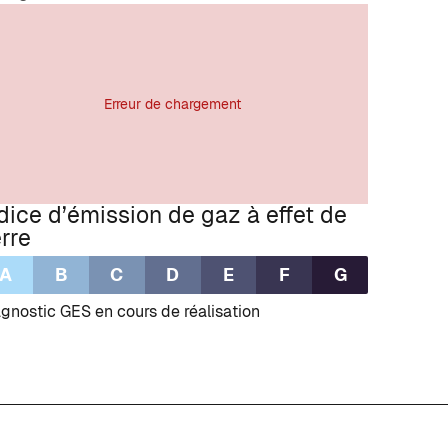
Erreur de chargement
dice d’émission de gaz à effet de
rre
A
B
C
D
E
F
G
gnostic GES en cours de réalisation