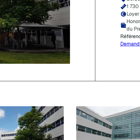
1 730 
Loyer
Honor
du Pr
Référen
Demande