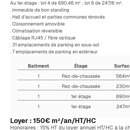
Au 1er étage : lot 4 de 690,46 m² ; lot 6 de 247,16 m².
. Immeuble de bon standing
. Hall d'accueil et parties communes rénovés
. Cloisonnement amovible
. Climatisation réversible
. Câblage RJ45 / fibre optique
. 31 emplacements de parking en sous-sol
. 7 emplacements de parking en extérieur
Batiment
Étage
Surfa
1
Rez-de-chaussée
564m
1
Rez-de-chaussée
230m
1
1er étage
690m
1
1er étage
247m
Loyer :
150€
m²/an/HT/HC
Honoraires : 15% HT du loyer annuel HT/HC à la c