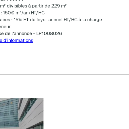
m² divisibles à partir de 229 m²
 :
150€
m²/an/HT/HC
aires : 15% HT du loyer annuel HT/HC à la charge
eneur
ce de l’annonce - LP1008026
 d'informations