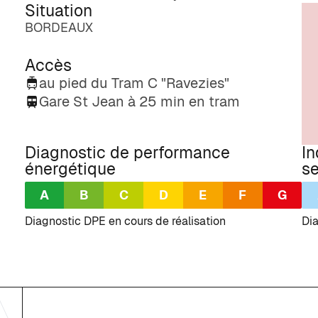
Situation
BORDEAUX
Accès
au pied du Tram C "Ravezies"
Gare St Jean à 25 min en tram
Diagnostic de performance
In
énergétique
se
A
B
C
D
E
F
G
Diagnostic DPE en cours de réalisation
Dia