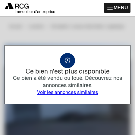
MENU
Accueil
Location
Entrepôts / Locaux d’activités / Logistique
A
Ce bien n'est plus disponible
Ce bien a été vendu ou loué. Découvrez nos
annonces similaires.
Voir les annonces similaires