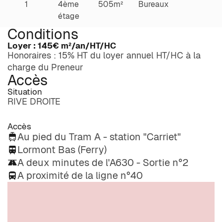
1
4ème
505m²
Bureaux
étage
Conditions
Loyer :
145€
m²/an/HT/HC
Honoraires : 15% HT du loyer annuel HT/HC à la
charge du Preneur
Accès
Situation
RIVE DROITE
Accès
Au pied du Tram A - station "Carriet"
Lormont Bas (Ferry)
A deux minutes de l'A630 - Sortie n°2
A proximité de la ligne n°40